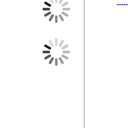
-----