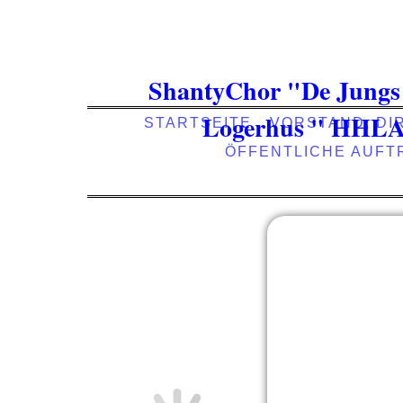
ShantyChor "De Jungs
Logerhus " HHL
STARTSEITE
VORSTAND, DI
ÖFFENTLICHE AUFT