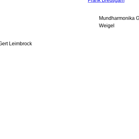
Frank Breutigam
Mundharmonika G
Weigel
 Gert Leimbrock