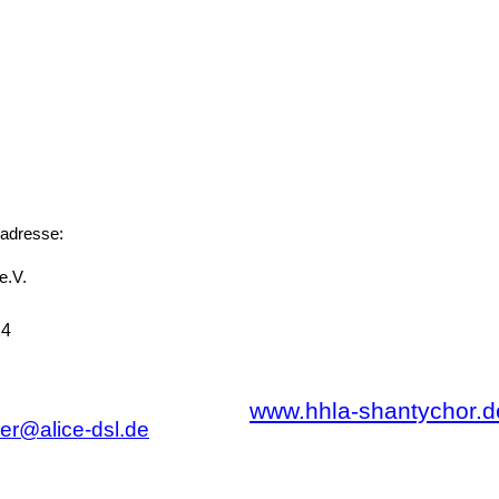
sadresse:
e.V.
24
www.hhla-shantychor.d
r@alice-dsl.de