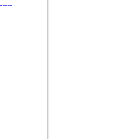
-----